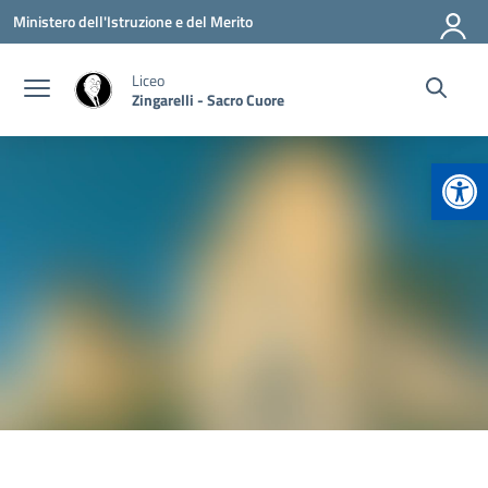
Vai ai contenuti
Vai al menu di navigazione
Vai al footer
Ministero dell'Istruzione e del Merito
Liceo
Zingarelli - Sacro Cuore
Apr