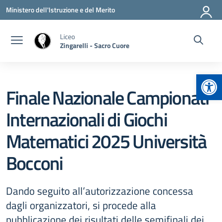
Vai ai contenuti
Vai al menu di navigazione
Vai al footer
Ministero dell'Istruzione e del Merito
Liceo
Zingarelli - Sacro Cuore
Apr
Finale Nazionale Campionati
Internazionali di Giochi
Matematici 2025 Università
Bocconi
Dando seguito all’autorizzazione concessa
dagli organizzatori, si procede alla
pubblicazione dei risultati delle semifinali dei