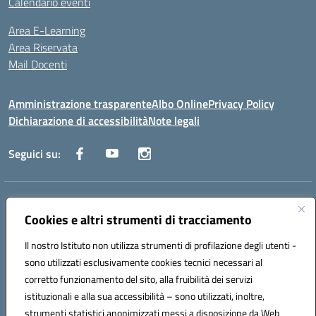
Calendario eventi
Area E-Learning
Area Riservata
Mail Docenti
Amministrazione trasparente
Albo Online
Privacy Policy
Dichiarazione di accessibilità
Note legali
Seguici su:
Indirizzo:
Via Raoul Follereau 6 - 71042 Cerignola
Centralino:
Cookies e altri strumenti di tracciamento
0885 417864
Email:
fgpc180008@istruzione.it
Posta elettronica certificata (PEC):
fgpc180008@pec.istruzione.it
Il nostro Istituto non utilizza strumenti di profilazione degli utenti -
Codice fiscale: 90043150714
sono utilizzati esclusivamente cookies tecnici necessari al
Codice meccanografico:
FGPC180008
corretto funzionamento del sito, alla fruibilità dei servizi
Codice Indice delle Pubbliche Amministrazioni (IPA): lzcc
istituzionali e alla sua accessibilità – sono utilizzati, inoltre,
strumenti statistici anonimizzati messi a disposizione da Web