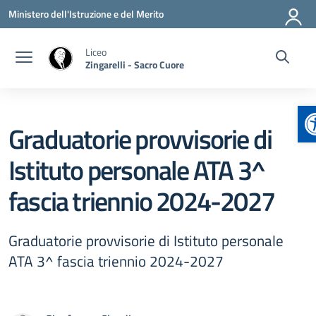
Vai ai contenuti
Vai al menu di navigazione
Vai al footer
Ministero dell'Istruzione e del Merito
Liceo
Zingarelli - Sacro Cuore
A
Graduatorie provvisorie di
Istituto personale ATA 3^
fascia triennio 2024-2027
Graduatorie provvisorie di Istituto personale
ATA 3^ fascia triennio 2024-2027