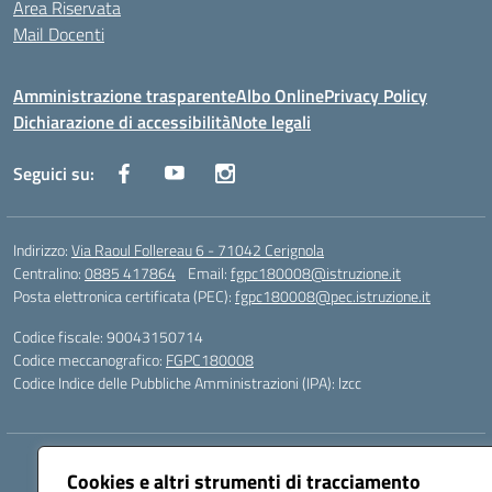
Area Riservata
Mail Docenti
Amministrazione trasparente
Albo Online
Privacy Policy
Dichiarazione di accessibilità
Note legali
Seguici su:
Indirizzo:
Via Raoul Follereau 6 - 71042 Cerignola
Centralino:
0885 417864
Email:
fgpc180008@istruzione.it
Posta elettronica certificata (PEC):
fgpc180008@pec.istruzione.it
Codice fiscale: 90043150714
Codice meccanografico:
FGPC180008
Codice Indice delle Pubbliche Amministrazioni (IPA): lzcc
Hosting & Powered by 3D Solution S.r.l.
Cookies e altri strumenti di tracciamento
Concept & Design by Designers Italia