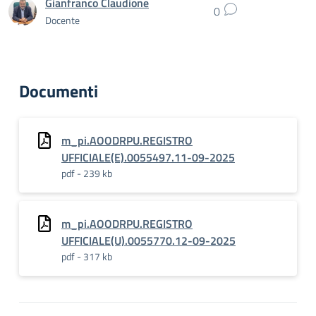
Gianfranco Claudione
0
Docente
Documenti
m_pi.AOODRPU.REGISTRO
UFFICIALE(E).0055497.11-09-2025
pdf - 239 kb
m_pi.AOODRPU.REGISTRO
UFFICIALE(U).0055770.12-09-2025
pdf - 317 kb