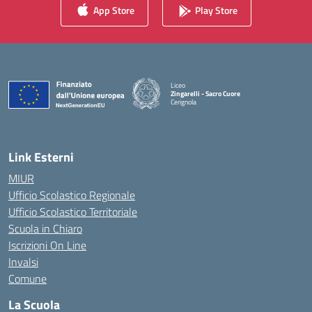
App Store
Play Store
Liceo
Zingarelli - Sacro Cuore
Cerignola
— Visita la pagina iniziale della scuola
Link Esterni
MIUR
Ufficio Scolastico Regionale
Ufficio Scolastico Territoriale
Scuola in Chiaro
Iscrizioni On Line
Invalsi
Comune
La Scuola