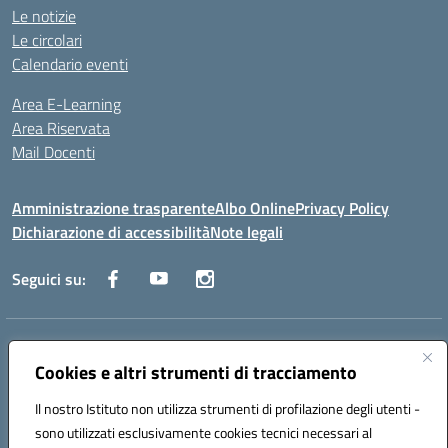
Le notizie
Le circolari
Calendario eventi
Area E-Learning
Area Riservata
Mail Docenti
Amministrazione trasparente
Albo Online
Privacy Policy
Dichiarazione di accessibilità
Note legali
Seguici su:
Indirizzo:
Via Raoul Follereau 6 - 71042 Cerignola
Centralino:
Cookies e altri strumenti di tracciamento
0885 417864
Email:
fgpc180008@istruzione.it
Posta elettronica certificata (PEC):
fgpc180008@pec.istruzione.it
Il nostro Istituto non utilizza strumenti di profilazione degli utenti -
Codice fiscale: 90043150714
sono utilizzati esclusivamente cookies tecnici necessari al