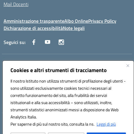
Mail Docenti
Amministrazione trasparente
Albo Online
Privacy Policy
Dichiarazione di accessibilità
Note legali
Seguici su:
Indirizzo:
Via Raoul Follereau 6 - 71042 Cerignola
Centralino:
Cookies e altri strumenti di tracciamento
0885 417864
Email:
fgpc180008@istruzione.it
Posta elettronica certificata (PEC):
fgpc180008@pec.istruzione.it
Il nostro Istituto non utilizza strumenti di profilazione degli utenti -
Codice fiscale: 90043150714
sono utilizzati esclusivamente cookies tecnici necessari al
Codice meccanografico:
FGPC180008
corretto funzionamento del sito, alla fruibilità dei servizi
Codice Indice delle Pubbliche Amministrazioni (IPA): lzcc
istituzionali e alla sua accessibilità – sono utilizzati, inoltre,
strumenti statistici anonimizzati messi a disposizione da Web
Analytics Italia.
Hosting & Powered by 3D Solution S.r.l.
Per saperne di più sul nostro sito, consulta la ns.
Leggi di più
Concept & Design by Designers Italia