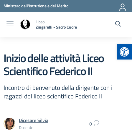
Vai ai contenuti
Vai al menu di navigazione
Vai al footer
Ministero dell'Istruzione e del Merito
Liceo
Zingarelli - Sacro Cuore
Apr
Inizio delle attività Liceo
Scientifico Federico II
Incontro di benvenuto della dirigente con i
ragazzi del liceo scientifico Federico II
Dicesare Silvia
0
Docente