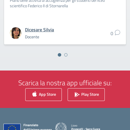
Piano delle attività di accoglienza per gli studenti del liceo
scientifico Federico II di Stornarella
Dicesare Silvia
0
Docente
Scarica la nostra app ufficiale su:
App Store
Play Store
Liceo
Zingarelli - Sacro Cuore