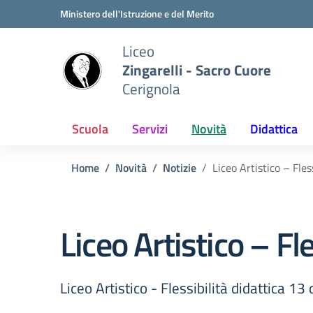
Vai ai contenuti
Vai al menu di navigazione
Vai al footer
Ministero dell'Istruzione e del Merito
Liceo
Zingarelli - Sacro Cuore
Cerignola
Scuola
Servizi
Novità
Didattica
Home
Novità
Notizie
Liceo Artistico – Fles
Liceo Artistico – Fl
Liceo Artistico - Flessibilità didattica 1