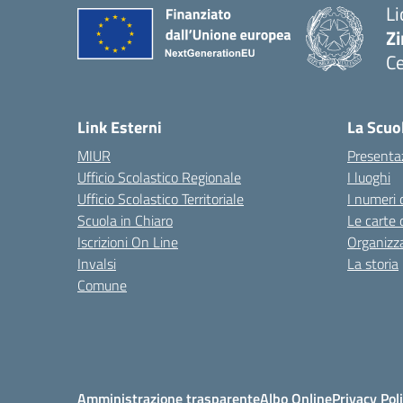
Li
Zi
Ce
— 
Link Esterni
La Scuo
MIUR
Presenta
Ufficio Scolastico Regionale
I luoghi
Ufficio Scolastico Territoriale
I numeri 
Scuola in Chiaro
Le carte 
Iscrizioni On Line
Organizz
Invalsi
La storia
Comune
Amministrazione trasparente
Albo Online
Privacy Pol