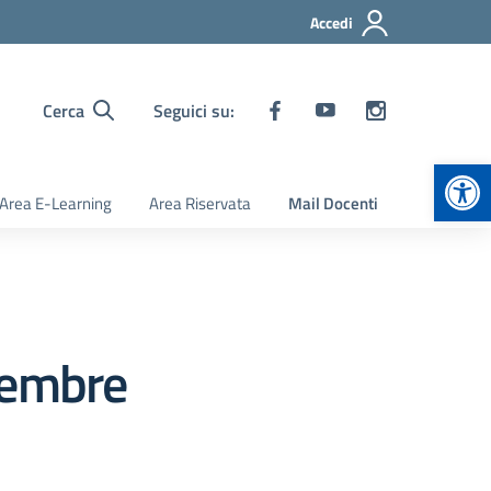
Accedi
Cerca
Seguici su:
Apr
Area E-Learning
Area Riservata
Mail Docenti
icembre