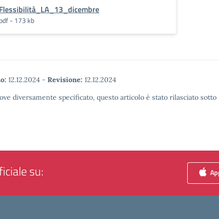
Flessibilità_LA_13_dicembre
pdf - 173 kb
o:
12.12.2024
-
Revisione:
12.12.2024
ove diversamente specificato, questo articolo è stato rilasciato sott
iciale su:
App