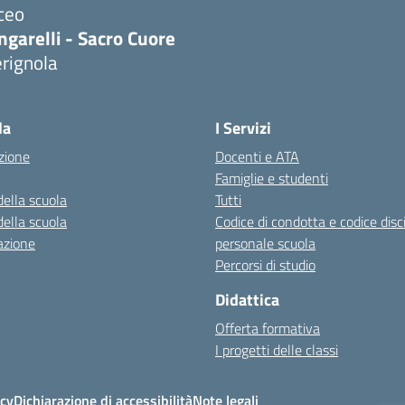
ceo
ngarelli - Sacro Cuore
rignola
Visita la pagina iniziale della scuola
la
I Servizi
zione
Docenti e ATA
Famiglie e studenti
della scuola
Tutti
della scuola
Codice di condotta e codice disc
azione
personale scuola
Percorsi di studio
Didattica
Offerta formativa
I progetti delle classi
icy
Dichiarazione di accessibilità
Note legali