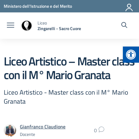
Vai ai contenuti
Vai al menu di navigazione
Vai al footer
Ministero dell'Istruzione e del Merito
Liceo
Zingarelli - Sacro Cuore
Apr
Liceo Artistico – Master class
con il M° Mario Granata
Liceo Artistico - Master class con il M° Mario
Granata
Gianfranco Claudione
0
Docente