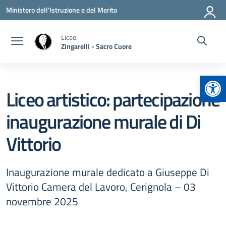
Vai ai contenuti
Vai al menu di navigazione
Vai al footer
Ministero dell'Istruzione e del Merito
Liceo
Zingarelli - Sacro Cuore
Apr
Liceo artistico: partecipazione
inaugurazione murale di Di
Vittorio
Inaugurazione murale dedicato a Giuseppe Di
Vittorio Camera del Lavoro, Cerignola – 03
novembre 2025