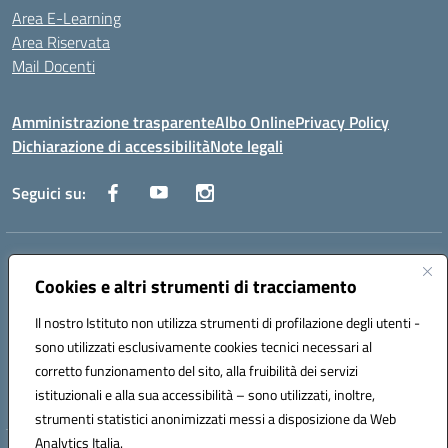
Area E-Learning
Area Riservata
Mail Docenti
Amministrazione trasparente
Albo Online
Privacy Policy
Dichiarazione di accessibilità
Note legali
Seguici su:
Indirizzo:
Via Raoul Follereau 6 - 71042 Cerignola
Centralino:
Cookies e altri strumenti di tracciamento
0885 417864
Email:
fgpc180008@istruzione.it
Posta elettronica certificata (PEC):
fgpc180008@pec.istruzione.it
Il nostro Istituto non utilizza strumenti di profilazione degli utenti -
Codice fiscale: 90043150714
sono utilizzati esclusivamente cookies tecnici necessari al
Codice meccanografico:
FGPC180008
corretto funzionamento del sito, alla fruibilità dei servizi
Codice Indice delle Pubbliche Amministrazioni (IPA): lzcc
istituzionali e alla sua accessibilità – sono utilizzati, inoltre,
strumenti statistici anonimizzati messi a disposizione da Web
Analytics Italia.