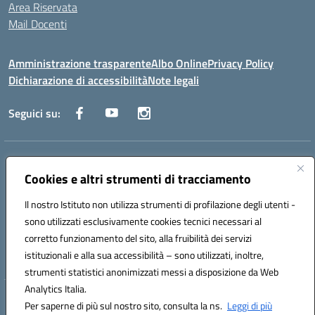
Area Riservata
Mail Docenti
Amministrazione trasparente
Albo Online
Privacy Policy
Dichiarazione di accessibilità
Note legali
Seguici su:
Indirizzo:
Via Raoul Follereau 6 - 71042 Cerignola
Centralino:
Cookies e altri strumenti di tracciamento
0885 417864
Email:
fgpc180008@istruzione.it
Posta elettronica certificata (PEC):
fgpc180008@pec.istruzione.it
Il nostro Istituto non utilizza strumenti di profilazione degli utenti -
Codice fiscale: 90043150714
sono utilizzati esclusivamente cookies tecnici necessari al
Codice meccanografico:
FGPC180008
corretto funzionamento del sito, alla fruibilità dei servizi
Codice Indice delle Pubbliche Amministrazioni (IPA): lzcc
istituzionali e alla sua accessibilità – sono utilizzati, inoltre,
strumenti statistici anonimizzati messi a disposizione da Web
Analytics Italia.
Hosting & Powered by 3D Solution S.r.l.
Per saperne di più sul nostro sito, consulta la ns.
Leggi di più