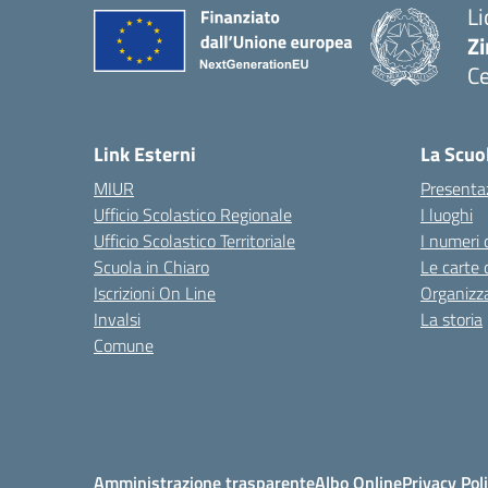
Li
Zi
Ce
— 
Link Esterni
La Scuo
MIUR
Presenta
Ufficio Scolastico Regionale
I luoghi
Ufficio Scolastico Territoriale
I numeri 
Scuola in Chiaro
Le carte 
Iscrizioni On Line
Organizz
Invalsi
La storia
Comune
Amministrazione trasparente
Albo Online
Privacy Pol