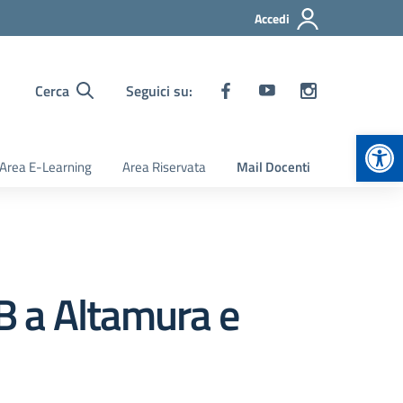
Accedi
Cerca
Seguici su:
Apr
Area E-Learning
Area Riservata
Mail Docenti
4B a Altamura e