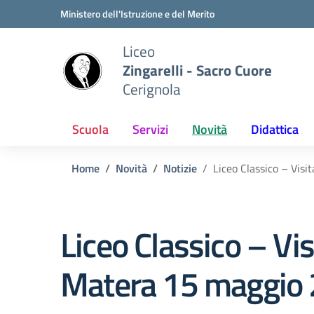
Vai ai contenuti
Vai al menu di navigazione
Vai al footer
Ministero dell'Istruzione e del Merito
Liceo
Zingarelli - Sacro Cuore
Cerignola
Scuola
Servizi
Novità
Didattica
Home
Novità
Notizie
Liceo Classico – Vis
Liceo Classico – Vi
Matera 15 maggio