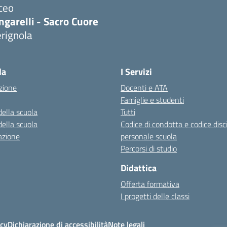
ceo
ngarelli - Sacro Cuore
rignola
Visita la pagina iniziale della scuola
la
I Servizi
zione
Docenti e ATA
Famiglie e studenti
della scuola
Tutti
della scuola
Codice di condotta e codice disc
azione
personale scuola
Percorsi di studio
Didattica
Offerta formativa
I progetti delle classi
icy
Dichiarazione di accessibilità
Note legali