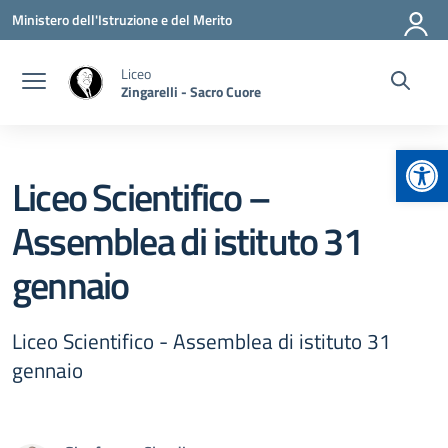
Vai ai contenuti
Vai al menu di navigazione
Vai al footer
Ministero dell'Istruzione e del Merito
Liceo
Zingarelli - Sacro Cuore
Apr
Liceo Scientifico –
Assemblea di istituto 31
gennaio
Liceo Scientifico - Assemblea di istituto 31
gennaio