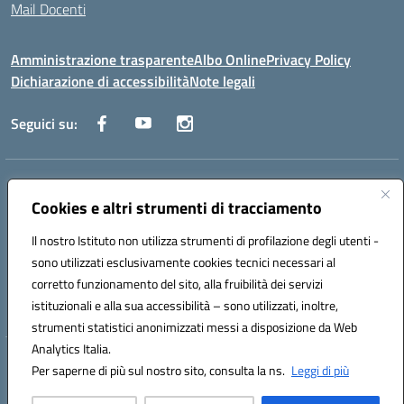
Mail Docenti
Amministrazione trasparente
Albo Online
Privacy Policy
Dichiarazione di accessibilità
Note legali
Seguici su:
Indirizzo:
Via Raoul Follereau 6 - 71042 Cerignola
Centralino:
Cookies e altri strumenti di tracciamento
0885 417864
Email:
fgpc180008@istruzione.it
Posta elettronica certificata (PEC):
fgpc180008@pec.istruzione.it
Il nostro Istituto non utilizza strumenti di profilazione degli utenti -
Codice fiscale: 90043150714
sono utilizzati esclusivamente cookies tecnici necessari al
Codice meccanografico:
FGPC180008
corretto funzionamento del sito, alla fruibilità dei servizi
Codice Indice delle Pubbliche Amministrazioni (IPA): lzcc
istituzionali e alla sua accessibilità – sono utilizzati, inoltre,
strumenti statistici anonimizzati messi a disposizione da Web
Analytics Italia.
Hosting & Powered by 3D Solution S.r.l.
Per saperne di più sul nostro sito, consulta la ns.
Leggi di più
Concept & Design by Designers Italia