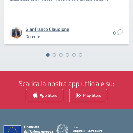
Gianfranco Claudione
0
Docente
Scarica la nostra app ufficiale su:
App Store
Play Store
Liceo
Zingarelli - Sacro Cuore