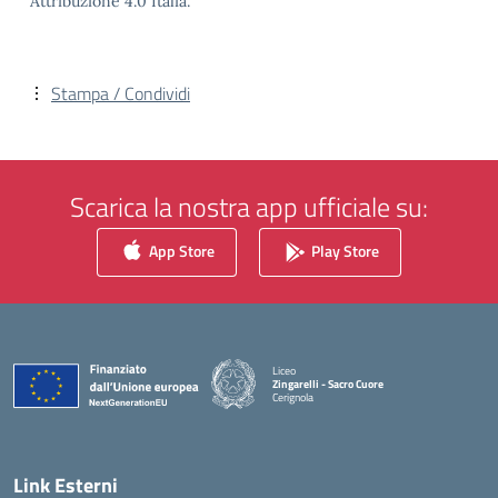
Attribuzione 4.0 Italia.
Stampa / Condividi
Scarica la nostra app ufficiale su:
App Store
Play Store
Liceo
Zingarelli - Sacro Cuore
Cerignola
— Visita la pagina iniziale della scuola
Link Esterni