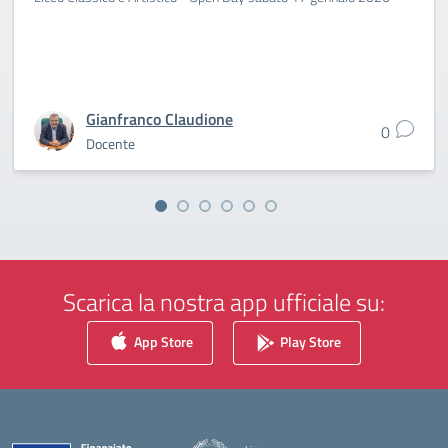
Gianfranco Claudione
0
Docente
Scarica la nostra app ufficiale su:
App Store
Play Store