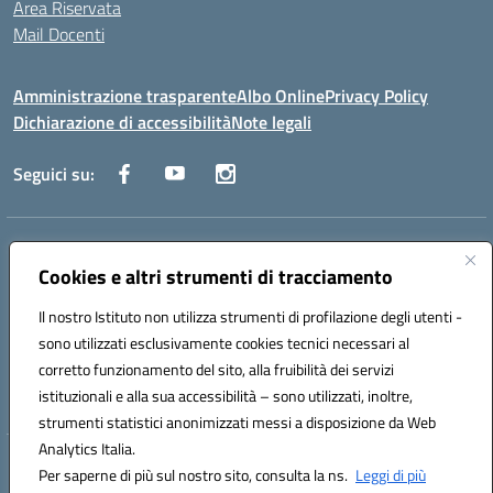
Area Riservata
Mail Docenti
Amministrazione trasparente
Albo Online
Privacy Policy
Dichiarazione di accessibilità
Note legali
Seguici su:
Indirizzo:
Via Raoul Follereau 6 - 71042 Cerignola
Centralino:
Cookies e altri strumenti di tracciamento
0885 417864
Email:
fgpc180008@istruzione.it
Posta elettronica certificata (PEC):
fgpc180008@pec.istruzione.it
Il nostro Istituto non utilizza strumenti di profilazione degli utenti -
Codice fiscale: 90043150714
sono utilizzati esclusivamente cookies tecnici necessari al
Codice meccanografico:
FGPC180008
corretto funzionamento del sito, alla fruibilità dei servizi
Codice Indice delle Pubbliche Amministrazioni (IPA): lzcc
istituzionali e alla sua accessibilità – sono utilizzati, inoltre,
strumenti statistici anonimizzati messi a disposizione da Web
Analytics Italia.
Hosting & Powered by 3D Solution S.r.l.
Per saperne di più sul nostro sito, consulta la ns.
Leggi di più
Concept & Design by Designers Italia