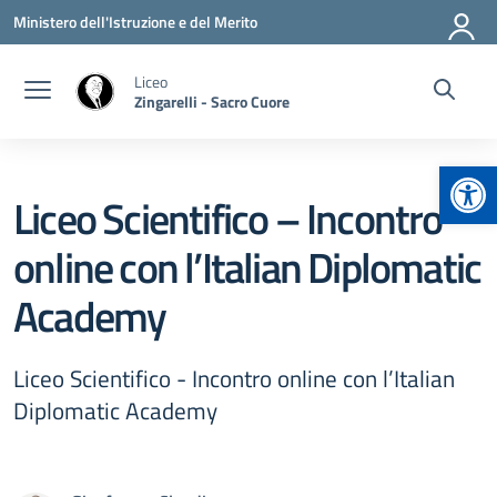
Vai ai contenuti
Vai al menu di navigazione
Vai al footer
Ministero dell'Istruzione e del Merito
Liceo
Zingarelli - Sacro Cuore
Apr
Liceo Scientifico – Incontro
online con l’Italian Diplomatic
Academy
Liceo Scientifico - Incontro online con l’Italian
Diplomatic Academy