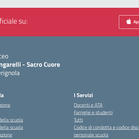
iciale su:
App
ceo
ngarelli - Sacro Cuore
rignola
Visita la pagina iniziale della scuola
la
I Servizi
zione
Docenti e ATA
Famiglie e studenti
della scuola
Tutti
della scuola
Codice di condotta e codice disc
azione
personale scuola