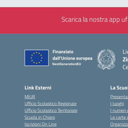
Scarica la nostra app uff
Li
Zi
Ce
— 
Link Esterni
La Scuo
MIUR
Presenta
Ufficio Scolastico Regionale
I luoghi
Ufficio Scolastico Territoriale
I numeri 
Scuola in Chiaro
Le carte 
Iscrizioni On Line
Organizz