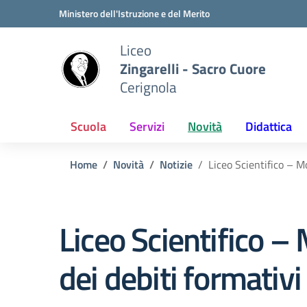
Vai ai contenuti
Vai al menu di navigazione
Vai al footer
Ministero dell'Istruzione e del Merito
Liceo
Zingarelli - Sacro Cuore
Cerignola
Scuola
Servizi
Novità
Didattica
Home
Novità
Notizie
Liceo Scientifico – M
Liceo Scientifico – 
dei debiti formativ