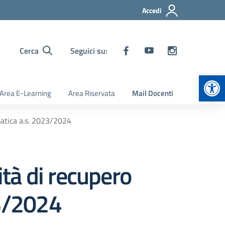
Accedi
Cerca
Seguici su:
Apr
Area E-Learning
Area Riservata
Mail Docenti
ematica a.s. 2023/2024
ità di recupero
23/2024