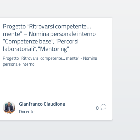
Progetto “Ritrovarsi competente…
Prog
mente” – Nomina personale interno
ment
“Competenze base”, “Percorsi
defin
laboratoriali”, “Mentoring”
e St
com
Progetto "Ritrovarsi competente... mente" - Nomina
personale interno
"Ritro
graduat
Stampa
Gianfranco Claudione
0
Docente