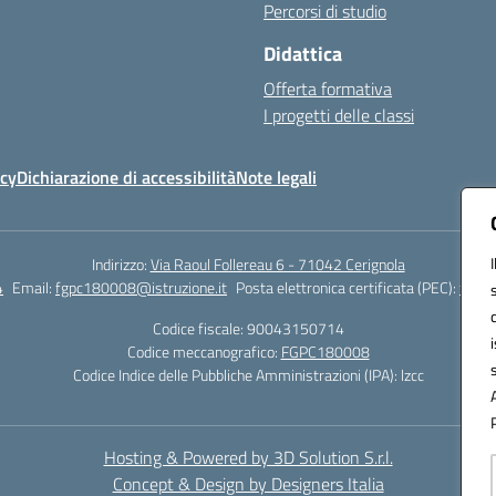
Percorsi di studio
Didattica
Offerta formativa
I progetti delle classi
icy
Dichiarazione di accessibilità
Note legali
Indirizzo:
Via Raoul Follereau 6 - 71042 Cerignola
4
Email:
fgpc180008@istruzione.it
Posta elettronica certificata (PEC):
fgpc1
Codice fiscale: 90043150714
Codice meccanografico:
FGPC180008
Codice Indice delle Pubbliche Amministrazioni (IPA): lzcc
Hosting & Powered by 3D Solution S.r.l.
Concept & Design by Designers Italia