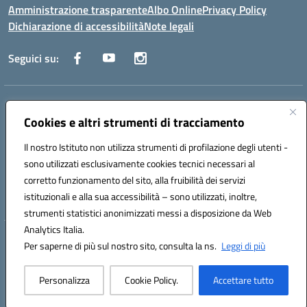
Amministrazione trasparente
Albo Online
Privacy Policy
Dichiarazione di accessibilità
Note legali
Seguici su:
Indirizzo:
Via Raoul Follereau 6 - 71042 Cerignola
Centralino:
Cookies e altri strumenti di tracciamento
0885 417864
Email:
fgpc180008@istruzione.it
Posta elettronica certificata (PEC):
fgpc180008@pec.istruzione.it
Il nostro Istituto non utilizza strumenti di profilazione degli utenti -
Codice fiscale: 90043150714
sono utilizzati esclusivamente cookies tecnici necessari al
Codice meccanografico:
FGPC180008
corretto funzionamento del sito, alla fruibilità dei servizi
Codice Indice delle Pubbliche Amministrazioni (IPA): lzcc
istituzionali e alla sua accessibilità – sono utilizzati, inoltre,
strumenti statistici anonimizzati messi a disposizione da Web
Analytics Italia.
Hosting & Powered by 3D Solution S.r.l.
Per saperne di più sul nostro sito, consulta la ns.
Leggi di più
Concept & Design by Designers Italia
Personalizza
Cookie Policy.
Accettare tutto