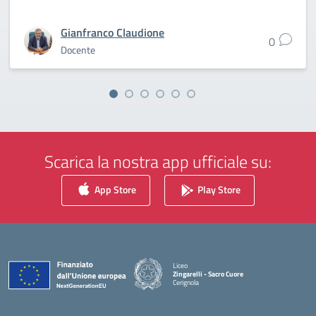
Gianfranco Claudione
0
Docente
Scarica la nostra app ufficiale su:
App Store
Play Store
Liceo
Zingarelli - Sacro Cuore
Cerignola
— Visita la pagina iniziale della scuola