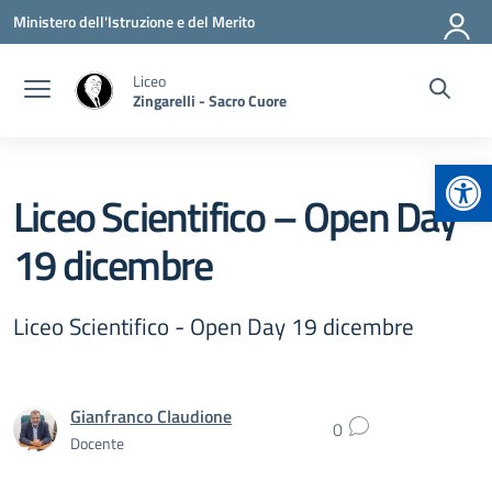
Vai ai contenuti
Vai al menu di navigazione
Vai al footer
Ministero dell'Istruzione e del Merito
Liceo
Zingarelli - Sacro Cuore
Apr
Liceo Scientifico – Open Day
19 dicembre
Liceo Scientifico - Open Day 19 dicembre
Gianfranco Claudione
0
Docente