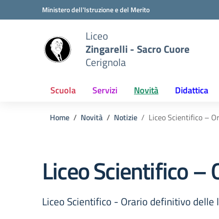
Vai ai contenuti
Vai al menu di navigazione
Vai al footer
Ministero dell'Istruzione e del Merito
Liceo
Zingarelli - Sacro Cuore
Cerignola
Scuola
Servizi
Novità
Didattica
Home
Novità
Notizie
Liceo Scientifico – Or
Liceo Scientifico – O
Liceo Scientifico - Orario definitivo delle 