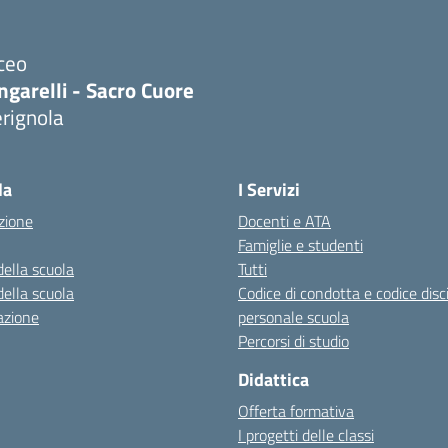
ceo
ngarelli - Sacro Cuore
rignola
Visita la pagina iniziale della scuola
la
I Servizi
zione
Docenti e ATA
Famiglie e studenti
della scuola
Tutti
della scuola
Codice di condotta e codice disc
azione
personale scuola
Percorsi di studio
Didattica
Offerta formativa
I progetti delle classi