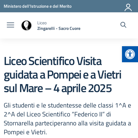
Vai ai contenuti
Vai al menu di navigazione
Vai al footer
Ministero dell'Istruzione e del Merito
Liceo
Zingarelli - Sacro Cuore
Apr
Liceo Scientifico Visita
guidata a Pompei e a Vietri
sul Mare – 4 aprile 2025
Gli studenti e le studentesse delle classi 1^A e
2^A del Liceo Scientifico “Federico II” di
Stornarella parteciperanno alla visita guidata a
Pompei e Vietri.