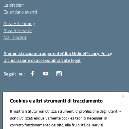
Le circolari
Calendario eventi
Area E-Learning
Area Riservata
Mail Docenti
Amministrazione trasparente
Albo Online
Privacy Policy
Dichiarazione di accessibilità
Note legali
Seguici su:
Indirizzo:
Via Raoul Follereau 6 - 71042 Cerignola
Centralino:
Cookies e altri strumenti di tracciamento
0885 417864
Email:
fgpc180008@istruzione.it
Posta elettronica certificata (PEC):
fgpc180008@pec.istruzione.it
Il nostro Istituto non utilizza strumenti di profilazione degli utenti -
Codice fiscale: 90043150714
sono utilizzati esclusivamente cookies tecnici necessari al
Codice meccanografico:
FGPC180008
corretto funzionamento del sito, alla fruibilità dei servizi
Codice Indice delle Pubbliche Amministrazioni (IPA): lzcc