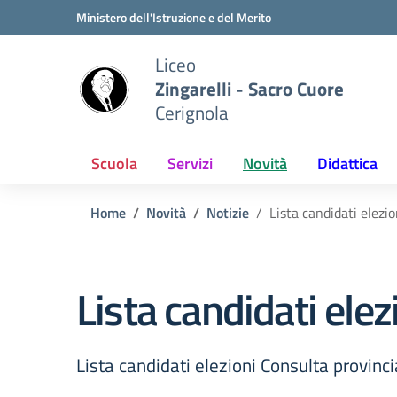
Vai ai contenuti
Vai al menu di navigazione
Vai al footer
Ministero dell'Istruzione e del Merito
Liceo
Zingarelli - Sacro Cuore
Cerignola
Scuola
Servizi
Novità
Didattica
Home
Novità
Notizie
Lista candidati elezi
Lista candidati elez
Lista candidati elezioni Consulta provinci