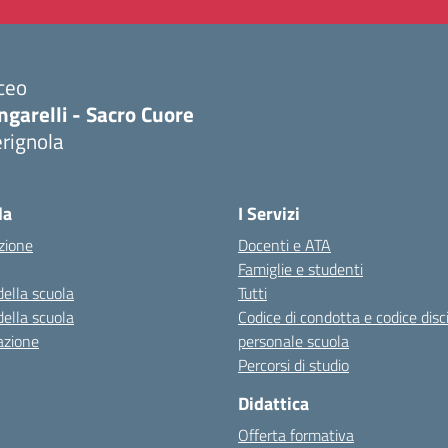
ceo
ngarelli - Sacro Cuore
rignola
Visita la pagina iniziale della scuola
la
I Servizi
zione
Docenti e ATA
Famiglie e studenti
della scuola
Tutti
della scuola
Codice di condotta e codice disc
azione
personale scuola
Percorsi di studio
Didattica
Offerta formativa