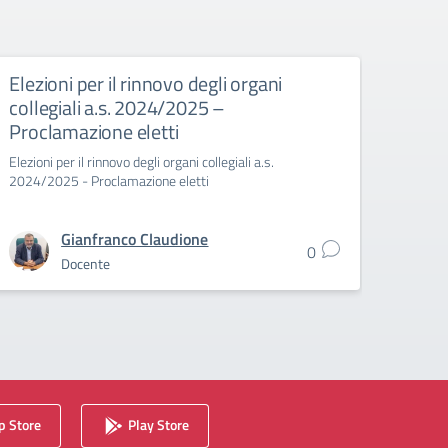
Elezioni per il rinnovo degli organi
Indiz
collegiali a.s. 2024/2025 –
OO.CC
Proclamazione eletti
prov
Elezioni per il rinnovo degli organi collegiali a.s.
Indizio
2024/2025 - Proclamazione eletti
della 
Gianfranco Claudione
0
Docente
 Store
Play Store