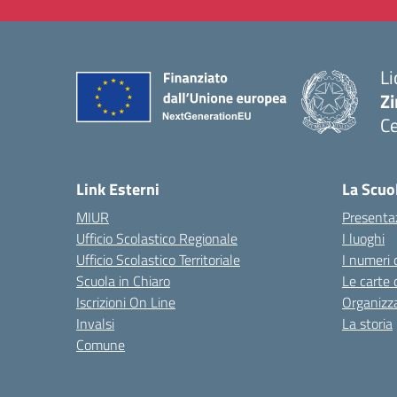
Li
Zi
Ce
— 
Link Esterni
La Scuo
MIUR
Presenta
Ufficio Scolastico Regionale
I luoghi
Ufficio Scolastico Territoriale
I numeri 
Scuola in Chiaro
Le carte 
Iscrizioni On Line
Organizz
Invalsi
La storia
Comune