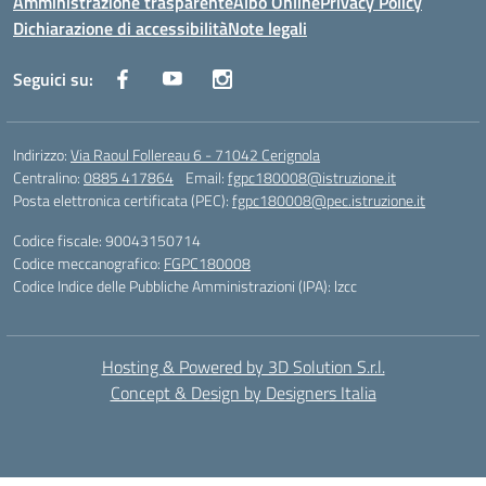
Amministrazione trasparente
Albo Online
Privacy Policy
Dichiarazione di accessibilità
Note legali
Seguici su:
Indirizzo:
Via Raoul Follereau 6 - 71042 Cerignola
Centralino:
0885 417864
Email:
fgpc180008@istruzione.it
Posta elettronica certificata (PEC):
fgpc180008@pec.istruzione.it
Codice fiscale: 90043150714
Codice meccanografico:
FGPC180008
Codice Indice delle Pubbliche Amministrazioni (IPA): lzcc
Hosting & Powered by 3D Solution S.r.l.
Concept & Design by Designers Italia