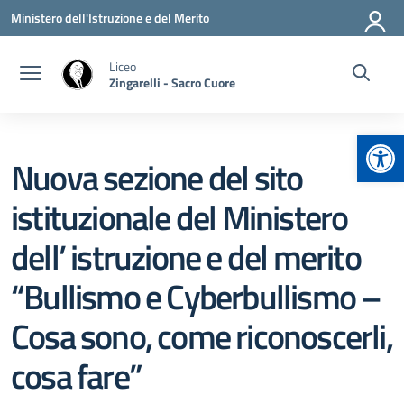
Vai ai contenuti
Vai al menu di navigazione
Vai al footer
Ministero dell'Istruzione e del Merito
Liceo
Zingarelli - Sacro Cuore
Apr
Nuova sezione del sito
istituzionale del Ministero
dell’ istruzione e del merito
“Bullismo e Cyberbullismo –
Cosa sono, come riconoscerli,
cosa fare”