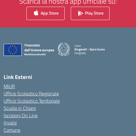
Scarica la nostra app ufficiale su:
App Store
Play Store
Liceo
Zingarelli - Sacro Cuore
Cerignola
— Visita la pagina iniziale della scuola
Link Esterni
MIUR
Ufficio Scolastico Regionale
Ufficio Scolastico Territoriale
Scuola in Chiaro
Iscrizioni On Line
Invalsi
Comune