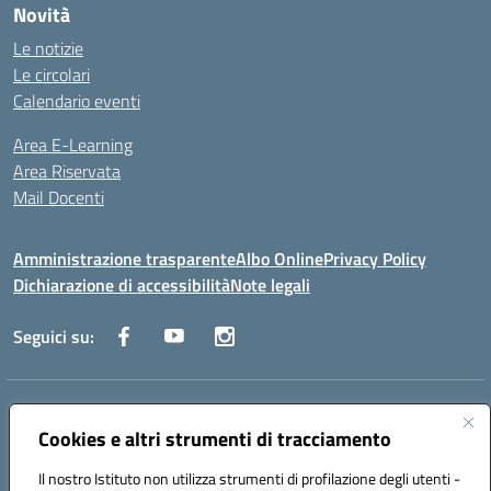
Novità
Le notizie
Le circolari
Calendario eventi
Area E-Learning
Area Riservata
Mail Docenti
Amministrazione trasparente
Albo Online
Privacy Policy
Dichiarazione di accessibilità
Note legali
Seguici su:
Indirizzo:
Via Raoul Follereau 6 - 71042 Cerignola
Centralino:
Cookies e altri strumenti di tracciamento
0885 417864
Email:
fgpc180008@istruzione.it
Posta elettronica certificata (PEC):
fgpc180008@pec.istruzione.it
Il nostro Istituto non utilizza strumenti di profilazione degli utenti -