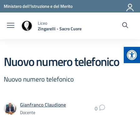
Vai ai contenuti
Vai al menu di navigazione
Vai al footer
Ministero dell'Istruzione e del Merito
Liceo
Zingarelli - Sacro Cuore
Apr
Nuovo numero telefonico
Nuovo numero telefonico
Gianfranco Claudione
0
Docente