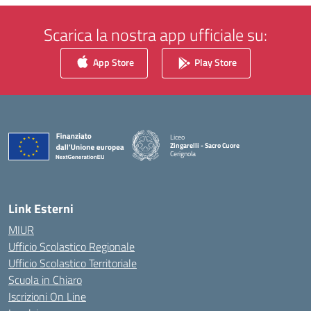
Scarica la nostra app ufficiale su:
App Store
Play Store
Liceo
Zingarelli - Sacro Cuore
Cerignola
— Visita la pagina iniziale della scuola
Link Esterni
MIUR
Ufficio Scolastico Regionale
Ufficio Scolastico Territoriale
Scuola in Chiaro
Iscrizioni On Line