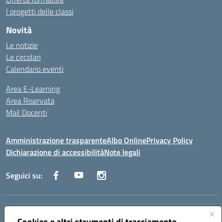
I progetti delle classi
Novità
Le notizie
Le circolari
Calendario eventi
Area E-Learning
Area Riservata
Mail Docenti
Amministrazione trasparente
Albo Online
Privacy Policy
Dichiarazione di accessibilità
Note legali
Seguici su:
Indirizzo:
Via Raoul Follereau 6 - 71042 Cerignola
Centralino:
Cookies e altri strumenti di tracciamento
0885 417864
Email:
fgpc180008@istruzione.it