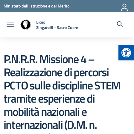
Vai ai contenuti
Vai al menu di navigazione
Vai al footer
Ministero dell'Istruzione e del Merito
Liceo
Zingarelli - Sacro Cuore
Apr
P.N.R.R. Missione 4 –
Realizzazione di percorsi
PCTO sulle discipline STEM
tramite esperienze di
mobilità nazionali e
internazionali (D.M. n.