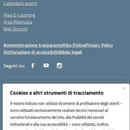
Calendario eventi
Area E-Learning
Area Riservata
Mail Docenti
Amministrazione trasparente
Albo Online
Privacy Policy
Dichiarazione di accessibilità
Note legali
Seguici su:
Indirizzo:
Via Raoul Follereau 6 - 71042 Cerignola
Centralino:
Cookies e altri strumenti di tracciamento
0885 417864
Email:
fgpc180008@istruzione.it
Posta elettronica certificata (PEC):
fgpc180008@pec.istruzione.it
Il nostro Istituto non utilizza strumenti di profilazione degli utenti -
Codice fiscale: 90043150714
sono utilizzati esclusivamente cookies tecnici necessari al
Codice meccanografico:
FGPC180008
corretto funzionamento del sito, alla fruibilità dei servizi
Codice Indice delle Pubbliche Amministrazioni (IPA): lzcc
istituzionali e alla sua accessibilità – sono utilizzati, inoltre,