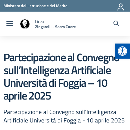
Vai ai contenuti
Vai al menu di navigazione
Vai al footer
Ministero dell'Istruzione e del Merito
Liceo
Zingarelli - Sacro Cuore
Apr
Partecipazione al Convegno
sull’Intelligenza Artificiale
Università di Foggia – 10
aprile 2025
Partecipazione al Convegno sull’Intelligenza
Artificiale Università di Foggia - 10 aprile 2025