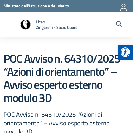
Vai ai contenuti
Vai al menu di navigazione
Vai al footer
Ministero dell'Istruzione e del Merito
Liceo
Zingarelli - Sacro Cuore
Apr
POC Avviso n. 64310/2025
“Azioni di orientamento” –
Avviso esperto esterno
modulo 3D
POC Avviso n. 64310/2025 "Azioni di
orientamento" – Avviso esperto esterno
modulo 3D