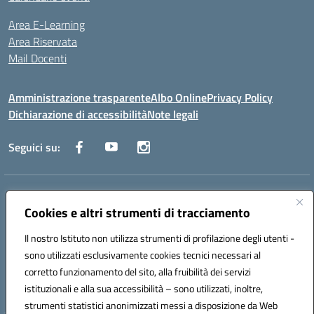
Area E-Learning
Area Riservata
Mail Docenti
Amministrazione trasparente
Albo Online
Privacy Policy
Dichiarazione di accessibilità
Note legali
Seguici su:
Indirizzo:
Via Raoul Follereau 6 - 71042 Cerignola
Centralino:
Cookies e altri strumenti di tracciamento
0885 417864
Email:
fgpc180008@istruzione.it
Posta elettronica certificata (PEC):
fgpc180008@pec.istruzione.it
Il nostro Istituto non utilizza strumenti di profilazione degli utenti -
Codice fiscale: 90043150714
sono utilizzati esclusivamente cookies tecnici necessari al
Codice meccanografico:
FGPC180008
corretto funzionamento del sito, alla fruibilità dei servizi
Codice Indice delle Pubbliche Amministrazioni (IPA): lzcc
istituzionali e alla sua accessibilità – sono utilizzati, inoltre,
strumenti statistici anonimizzati messi a disposizione da Web