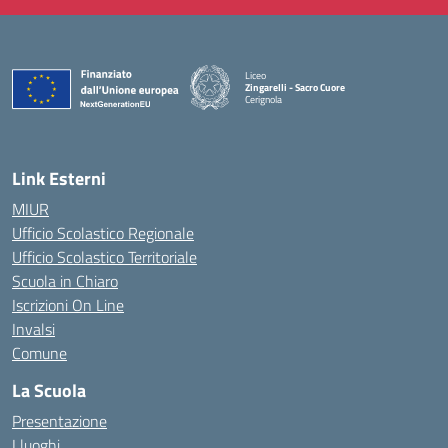
Liceo
Zingarelli - Sacro Cuore
Cerignola
— Visita la pagina iniziale della scuola
Link Esterni
MIUR
Ufficio Scolastico Regionale
Ufficio Scolastico Territoriale
Scuola in Chiaro
Iscrizioni On Line
Invalsi
Comune
La Scuola
Presentazione
I luoghi