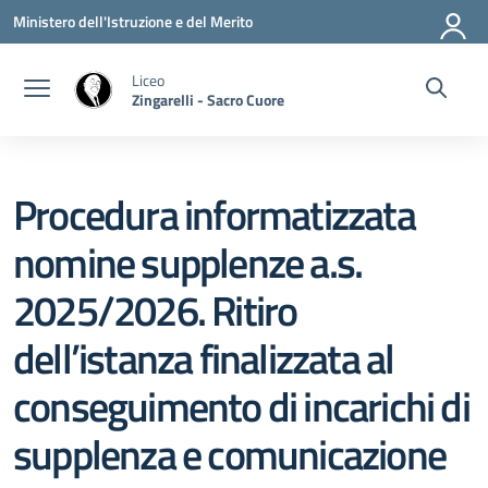
Vai ai contenuti
Vai al menu di navigazione
Vai al footer
Ministero dell'Istruzione e del Merito
Liceo
Zingarelli - Sacro Cuore
Procedura informatizzata
nomine supplenze a.s.
2025/2026. Ritiro
dell’istanza finalizzata al
conseguimento di incarichi di
supplenza e comunicazione