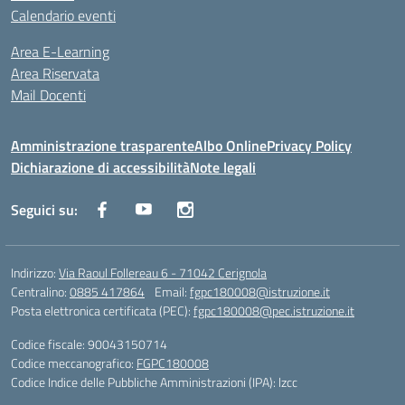
Calendario eventi
Area E-Learning
Area Riservata
Mail Docenti
Amministrazione trasparente
Albo Online
Privacy Policy
Dichiarazione di accessibilità
Note legali
Seguici su:
Indirizzo:
Via Raoul Follereau 6 - 71042 Cerignola
Centralino:
0885 417864
Email:
fgpc180008@istruzione.it
Posta elettronica certificata (PEC):
fgpc180008@pec.istruzione.it
Codice fiscale: 90043150714
Codice meccanografico:
FGPC180008
Codice Indice delle Pubbliche Amministrazioni (IPA): lzcc