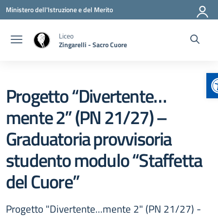
Vai ai contenuti
Vai al menu di navigazione
Vai al footer
Ministero dell'Istruzione e del Merito
Liceo
Zingarelli - Sacro Cuore
A
Progetto “Divertente…
mente 2” (PN 21/27) –
Graduatoria provvisoria
studento modulo “Staffetta
del Cuore”
Progetto "Divertente...mente 2" (PN 21/27) -