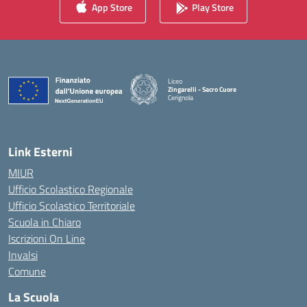
App Store
Play Store
Liceo
Zingarelli - Sacro Cuore
Cerignola
— Visita la pagina iniziale della scuola
Link Esterni
MIUR
Ufficio Scolastico Regionale
Ufficio Scolastico Territoriale
Scuola in Chiaro
Iscrizioni On Line
Invalsi
Comune
La Scuola