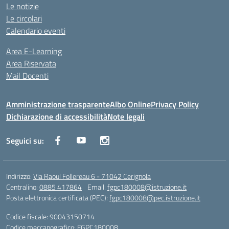
Le notizie
Le circolari
Calendario eventi
Area E-Learning
Area Riservata
Mail Docenti
Amministrazione trasparente
Albo Online
Privacy Policy
Dichiarazione di accessibilità
Note legali
Seguici su:
Indirizzo:
Via Raoul Follereau 6 - 71042 Cerignola
Centralino:
0885 417864
Email:
fgpc180008@istruzione.it
Posta elettronica certificata (PEC):
fgpc180008@pec.istruzione.it
Codice fiscale: 90043150714
Codice meccanografico:
FGPC180008