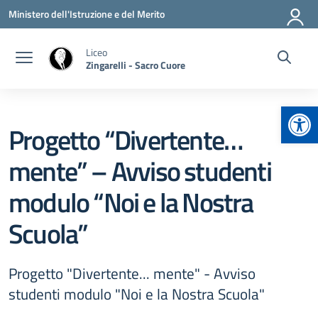
Vai ai contenuti
Vai al menu di navigazione
Vai al footer
Ministero dell'Istruzione e del Merito
Liceo
Zingarelli - Sacro Cuore
Apr
Progetto “Divertente…
mente” – Avviso studenti
modulo “Noi e la Nostra
Scuola”
Progetto "Divertente... mente" - Avviso
studenti modulo "Noi e la Nostra Scuola"