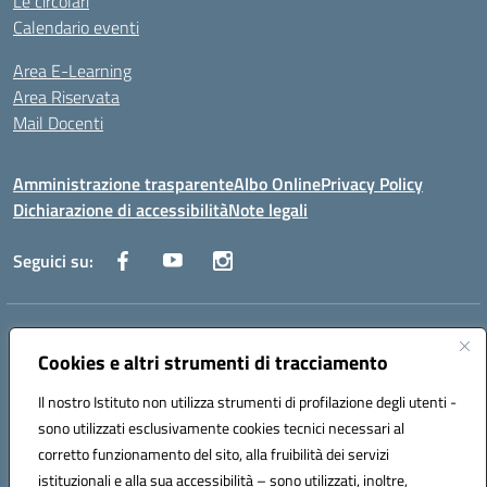
Le circolari
Calendario eventi
Area E-Learning
Area Riservata
Mail Docenti
Amministrazione trasparente
Albo Online
Privacy Policy
Dichiarazione di accessibilità
Note legali
Seguici su:
Indirizzo:
Via Raoul Follereau 6 - 71042 Cerignola
Centralino:
Cookies e altri strumenti di tracciamento
0885 417864
Email:
fgpc180008@istruzione.it
Posta elettronica certificata (PEC):
fgpc180008@pec.istruzione.it
Il nostro Istituto non utilizza strumenti di profilazione degli utenti -
Codice fiscale: 90043150714
sono utilizzati esclusivamente cookies tecnici necessari al
Codice meccanografico:
FGPC180008
corretto funzionamento del sito, alla fruibilità dei servizi
Codice Indice delle Pubbliche Amministrazioni (IPA): lzcc
istituzionali e alla sua accessibilità – sono utilizzati, inoltre,