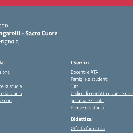
ceo
ngarelli - Sacro Cuore
rignola
Visita la pagina iniziale della scuola
la
I Servizi
zione
Docenti e ATA
Famiglie e studenti
della scuola
Tutti
della scuola
Codice di condotta e codice disc
azione
personale scuola
Percorsi di studio
Didattica
Offerta formativa