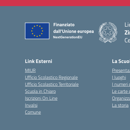
Li
Zi
Ce
— 
Link Esterni
La Scuo
MIUR
Presenta
Ufficio Scolastico Regionale
I luoghi
Ufficio Scolastico Territoriale
I numeri 
Scuola in Chiaro
Le carte 
Iscrizioni On Line
Organizz
Invalsi
La storia
Comune