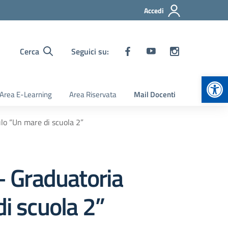
Accedi
Cerca
Seguici su:
Apr
Area E-Learning
Area Riservata
Mail Docenti
lo “Un mare di scuola 2”
 Graduatoria
di scuola 2”