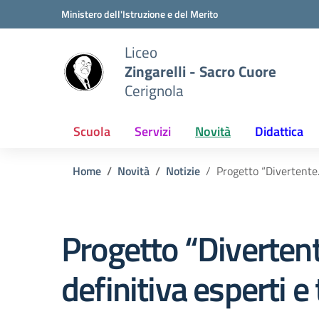
Vai ai contenuti
Vai al menu di navigazione
Vai al footer
Ministero dell'Istruzione e del Merito
Liceo
Zingarelli - Sacro Cuore
Cerignola
Scuola
Servizi
Novità
Didattica
Home
Novità
Notizie
Progetto “Divertente
Progetto “Diverte
definitiva esperti 