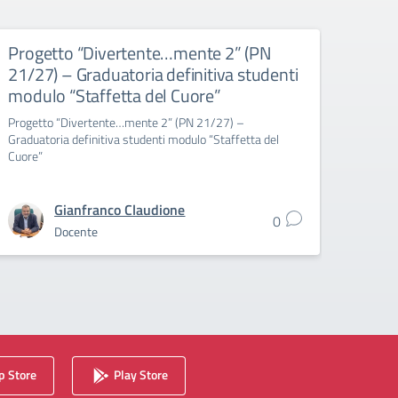
Progetto “Divertente…mente 2” (PN
Prog
21/27) – Graduatoria definitiva studenti
21/2
modulo “Staffetta del Cuore”
modu
Movi
Progetto “Divertente…mente 2” (PN 21/27) –
Graduatoria definitiva studenti modulo “Staffetta del
Proget
Cuore”
Gradua
“In Mo
Gianfranco Claudione
0
Docente
 Store
Play Store