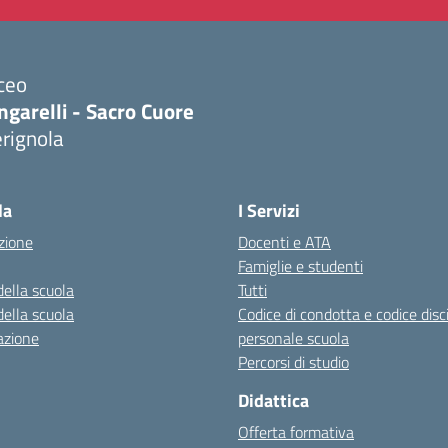
ceo
ngarelli - Sacro Cuore
rignola
Visita la pagina iniziale della scuola
la
I Servizi
zione
Docenti e ATA
Famiglie e studenti
della scuola
Tutti
della scuola
Codice di condotta e codice disc
azione
personale scuola
Percorsi di studio
Didattica
Offerta formativa