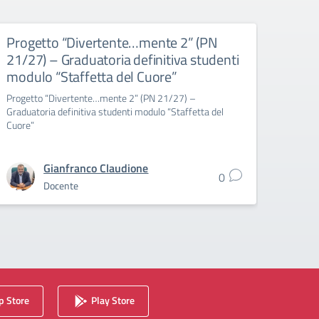
Progetto “Divertente…mente 2” (PN
Prog
21/27) – Graduatoria definitiva studenti
21/2
modulo “Staffetta del Cuore”
modu
Movi
Progetto “Divertente…mente 2” (PN 21/27) –
Graduatoria definitiva studenti modulo “Staffetta del
Proget
Cuore”
Gradua
“In Mo
Gianfranco Claudione
0
Docente
 Store
Play Store