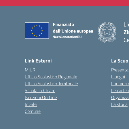
Li
Zi
Ce
— 
Link Esterni
La Scuo
MIUR
Presenta
Ufficio Scolastico Regionale
I luoghi
Ufficio Scolastico Territoriale
I numeri 
Scuola in Chiaro
Le carte 
Iscrizioni On Line
Organizz
Invalsi
La storia
Comune