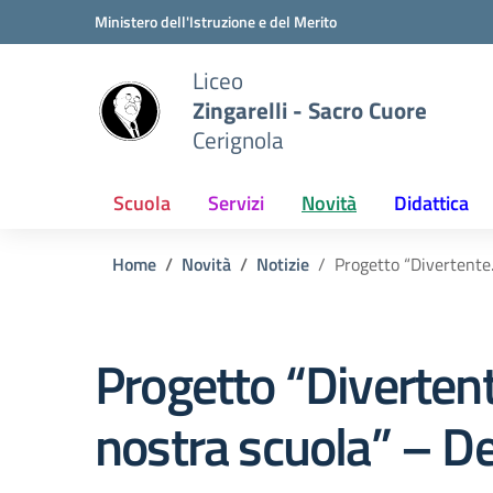
Vai ai contenuti
Vai al menu di navigazione
Vai al footer
Ministero dell'Istruzione e del Merito
Liceo
Zingarelli - Sacro Cuore
Cerignola
Scuola
Servizi
Novità
Didattica
Home
Novità
Notizie
Progetto “Divertente
Progetto “Diverten
nostra scuola” – De