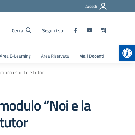
Accedi
Cerca
Seguici su:
Apr
Area E-Learning
Area Riservata
Mail Docenti
arico esperto e tutor
modulo “Noi e la
tutor