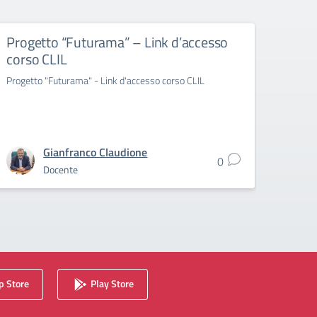
Progetto “Futurama” – Link d’accesso
Prog
corso CLIL
Cale
noi”
Progetto "Futurama" - Link d'accesso corso CLIL
Proget
modulo 
Gianfranco Claudione
0
Docente
 Store
Play Store