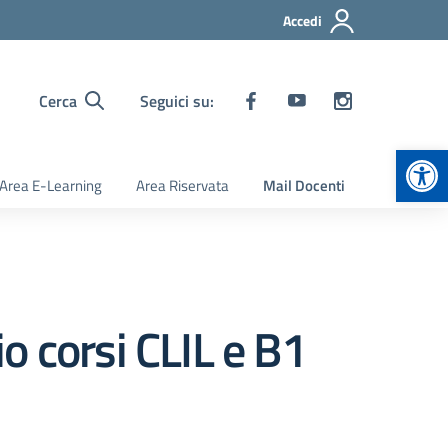
Accedi
Cerca
Seguici su:
Apr
Area E-Learning
Area Riservata
Mail Docenti
o corsi CLIL e B1