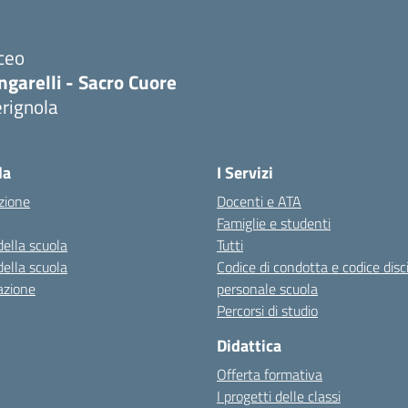
ceo
ngarelli - Sacro Cuore
rignola
Visita la pagina iniziale della scuola
la
I Servizi
zione
Docenti e ATA
Famiglie e studenti
della scuola
Tutti
della scuola
Codice di condotta e codice disc
azione
personale scuola
Percorsi di studio
Didattica
Offerta formativa
I progetti delle classi