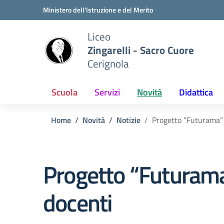
Vai ai contenuti
Vai al menu di navigazione
Vai al footer
Ministero dell'Istruzione e del Merito
Liceo
Zingarelli - Sacro Cuore
Cerignola
Scuola
Servizi
Novità
Didattica
Home
Novità
Notizie
Progetto “Futurama” 
Progetto “Futurama”
docenti