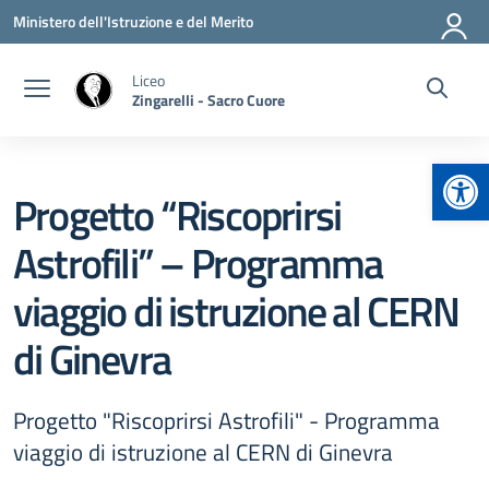
Vai ai contenuti
Vai al menu di navigazione
Vai al footer
Ministero dell'Istruzione e del Merito
Liceo
Zingarelli - Sacro Cuore
Apr
Progetto “Riscoprirsi
Astrofili” – Programma
viaggio di istruzione al CERN
di Ginevra
Progetto "Riscoprirsi Astrofili" - Programma
viaggio di istruzione al CERN di Ginevra