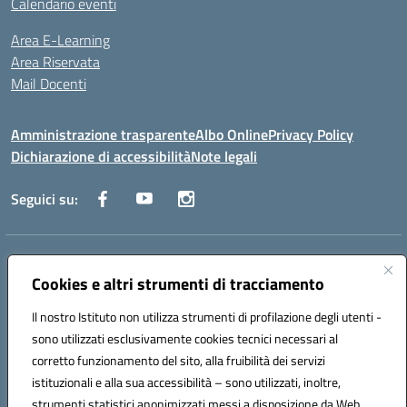
Calendario eventi
Area E-Learning
Area Riservata
Mail Docenti
Amministrazione trasparente
Albo Online
Privacy Policy
Dichiarazione di accessibilità
Note legali
Seguici su:
Indirizzo:
Via Raoul Follereau 6 - 71042 Cerignola
Centralino:
Cookies e altri strumenti di tracciamento
0885 417864
Email:
fgpc180008@istruzione.it
Posta elettronica certificata (PEC):
fgpc180008@pec.istruzione.it
Il nostro Istituto non utilizza strumenti di profilazione degli utenti -
Codice fiscale: 90043150714
sono utilizzati esclusivamente cookies tecnici necessari al
Codice meccanografico:
FGPC180008
corretto funzionamento del sito, alla fruibilità dei servizi
Codice Indice delle Pubbliche Amministrazioni (IPA): lzcc
istituzionali e alla sua accessibilità – sono utilizzati, inoltre,
strumenti statistici anonimizzati messi a disposizione da Web