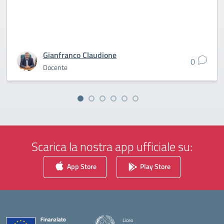
Gianfranco Claudione
0
Docente
Scarica la nostra app ufficiale su:
App Store
Play Store
Liceo