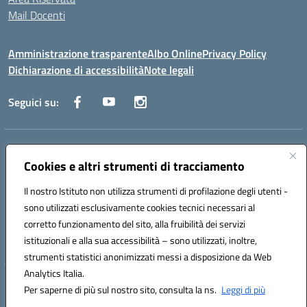
Mail Docenti
Amministrazione trasparente
Albo Online
Privacy Policy
Dichiarazione di accessibilità
Note legali
Seguici su:
Indirizzo:
Via Raoul Follereau 6 - 71042 Cerignola
Centralino:
Cookies e altri strumenti di tracciamento
0885 417864
Email:
fgpc180008@istruzione.it
Posta elettronica certificata (PEC):
fgpc180008@pec.istruzione.it
Il nostro Istituto non utilizza strumenti di profilazione degli utenti -
Codice fiscale: 90043150714
sono utilizzati esclusivamente cookies tecnici necessari al
Codice meccanografico:
FGPC180008
corretto funzionamento del sito, alla fruibilità dei servizi
Codice Indice delle Pubbliche Amministrazioni (IPA): lzcc
istituzionali e alla sua accessibilità – sono utilizzati, inoltre,
strumenti statistici anonimizzati messi a disposizione da Web
Analytics Italia.
Hosting & Powered by 3D Solution S.r.l.
Per saperne di più sul nostro sito, consulta la ns.
Leggi di più
Concept & Design by Designers Italia