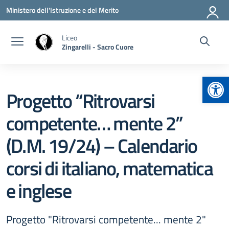
Vai ai contenuti
Vai al menu di navigazione
Vai al footer
Ministero dell'Istruzione e del Merito
Liceo
Zingarelli - Sacro Cuore
Apr
Progetto “Ritrovarsi
competente… mente 2”
(D.M. 19/24) – Calendario
corsi di italiano, matematica
e inglese
Progetto "Ritrovarsi competente... mente 2"