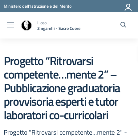
Vai ai contenuti
Vai al menu di navigazione
Vai al footer
Ministero dell'Istruzione e del Merito
Liceo
Zingarelli - Sacro Cuore
Progetto “Ritrovarsi
competente…mente 2” –
Pubblicazione graduatoria
provvisoria esperti e tutor
laboratori co-curricolari
Progetto "Ritrovarsi competente...mente 2" -