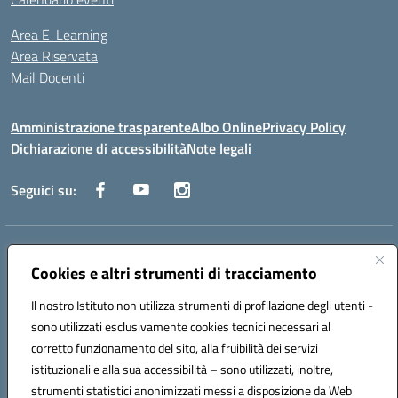
Area E-Learning
Area Riservata
Mail Docenti
Amministrazione trasparente
Albo Online
Privacy Policy
Dichiarazione di accessibilità
Note legali
Seguici su:
Indirizzo:
Via Raoul Follereau 6 - 71042 Cerignola
Centralino:
Cookies e altri strumenti di tracciamento
0885 417864
Email:
fgpc180008@istruzione.it
Posta elettronica certificata (PEC):
fgpc180008@pec.istruzione.it
Il nostro Istituto non utilizza strumenti di profilazione degli utenti -
Codice fiscale: 90043150714
sono utilizzati esclusivamente cookies tecnici necessari al
Codice meccanografico:
FGPC180008
corretto funzionamento del sito, alla fruibilità dei servizi
Codice Indice delle Pubbliche Amministrazioni (IPA): lzcc
istituzionali e alla sua accessibilità – sono utilizzati, inoltre,
strumenti statistici anonimizzati messi a disposizione da Web