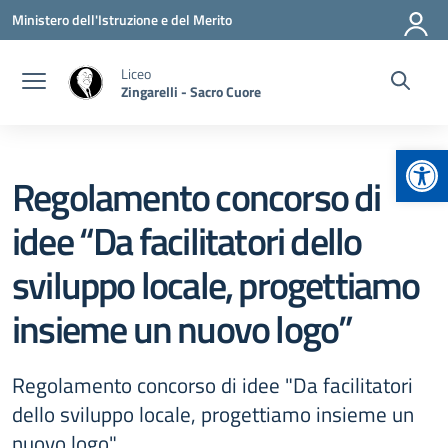
Vai ai contenuti
Vai al menu di navigazione
Vai al footer
Ministero dell'Istruzione e del Merito
Liceo
Zingarelli - Sacro Cuore
Apr
Regolamento concorso di
idee “Da facilitatori dello
sviluppo locale, progettiamo
insieme un nuovo logo”
Regolamento concorso di idee "Da facilitatori
dello sviluppo locale, progettiamo insieme un
nuovo logo"