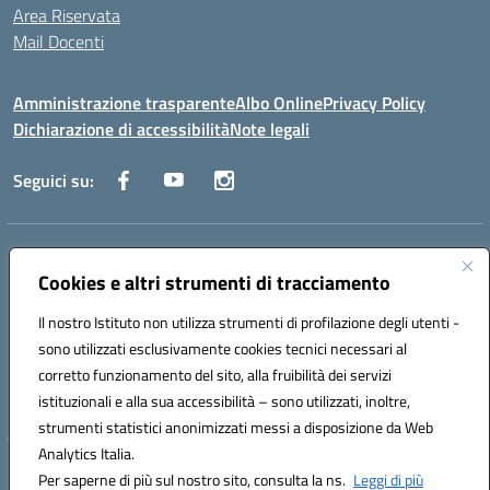
Area Riservata
Mail Docenti
Amministrazione trasparente
Albo Online
Privacy Policy
Dichiarazione di accessibilità
Note legali
Seguici su:
Indirizzo:
Via Raoul Follereau 6 - 71042 Cerignola
Centralino:
Cookies e altri strumenti di tracciamento
0885 417864
Email:
fgpc180008@istruzione.it
Posta elettronica certificata (PEC):
fgpc180008@pec.istruzione.it
Il nostro Istituto non utilizza strumenti di profilazione degli utenti -
Codice fiscale: 90043150714
sono utilizzati esclusivamente cookies tecnici necessari al
Codice meccanografico:
FGPC180008
corretto funzionamento del sito, alla fruibilità dei servizi
Codice Indice delle Pubbliche Amministrazioni (IPA): lzcc
istituzionali e alla sua accessibilità – sono utilizzati, inoltre,
strumenti statistici anonimizzati messi a disposizione da Web
Analytics Italia.
Hosting & Powered by 3D Solution S.r.l.
Per saperne di più sul nostro sito, consulta la ns.
Leggi di più