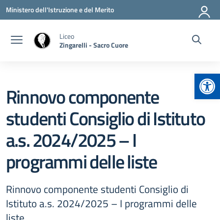
Vai ai contenuti
Vai al menu di navigazione
Vai al footer
Ministero dell'Istruzione e del Merito
Liceo
Zingarelli - Sacro Cuore
Apr
Rinnovo componente
studenti Consiglio di Istituto
a.s. 2024/2025 – I
programmi delle liste
Rinnovo componente studenti Consiglio di
Istituto a.s. 2024/2025 – I programmi delle
liste