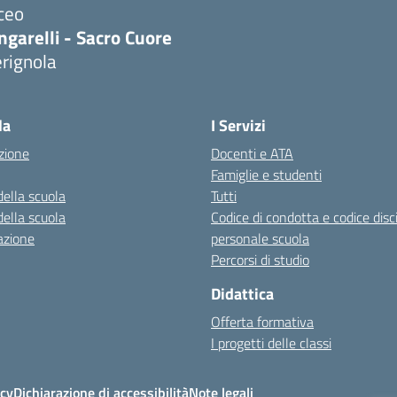
ceo
ngarelli - Sacro Cuore
rignola
Visita la pagina iniziale della scuola
la
I Servizi
zione
Docenti e ATA
Famiglie e studenti
della scuola
Tutti
della scuola
Codice di condotta e codice disc
azione
personale scuola
Percorsi di studio
Didattica
Offerta formativa
I progetti delle classi
icy
Dichiarazione di accessibilità
Note legali