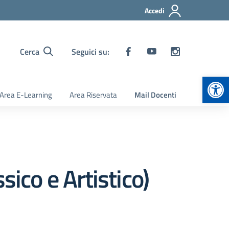
Accedi
Cerca
Seguici su:
Apr
Area E-Learning
Area Riservata
Mail Docenti
sico e Artistico)