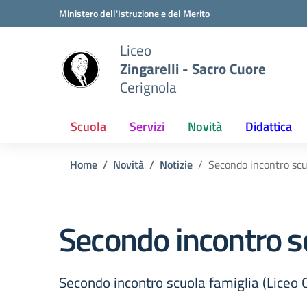
Vai ai contenuti
Vai al menu di navigazione
Vai al footer
Ministero dell'Istruzione e del Merito
Liceo
Zingarelli - Sacro Cuore
Cerignola
Scuola
Servizi
Novità
Didattica
Home
Novità
Notizie
Secondo incontro scuo
Secondo incontro scu
Secondo incontro scuola famiglia (Liceo C