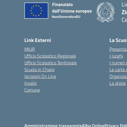
Li
Zi
Ce
— 
Link Esterni
La Scuo
MIUR
Presenta
Ufficio Scolastico Regionale
I luoghi
Ufficio Scolastico Territoriale
I numeri 
Scuola in Chiaro
Le carte 
Iscrizioni On Line
Organizz
Invalsi
La storia
Comune
Amministrazione trasparente
Albo Online
Privacy Pol