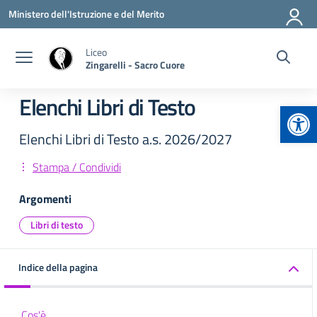
Vai ai contenuti
Vai al menu di navigazione
Vai al footer
Ministero dell'Istruzione e del Merito
Liceo
Zingarelli - Sacro Cuore
Elenchi Libri di Testo
Apr
Elenchi Libri di Testo a.s. 2026/2027
Stampa / Condividi
Argomenti
Libri di testo
Indice della pagina
Cos'è