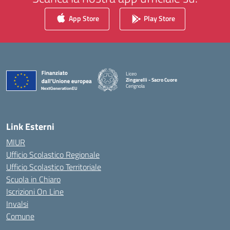
App Store
Play Store
Liceo
Zingarelli - Sacro Cuore
Cerignola
— Visita la pagina iniziale della scuola
Link Esterni
MIUR
Ufficio Scolastico Regionale
Ufficio Scolastico Territoriale
Scuola in Chiaro
Iscrizioni On Line
Invalsi
Comune