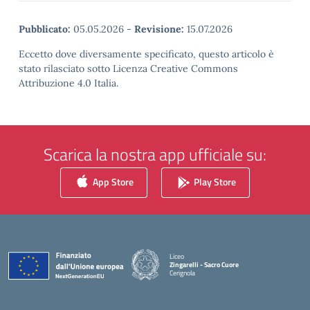
Pubblicato:
05.05.2026
-
Revisione:
15.07.2026
Eccetto dove diversamente specificato, questo articolo è
stato rilasciato sotto Licenza Creative Commons
Attribuzione 4.0 Italia.
Scarica la nostra app ufficiale su:
App Store
Play Store
Liceo
Zingarelli - Sacro Cuore
Cerignola
— Visita la pagina iniziale della scuola