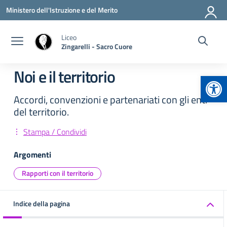
Vai ai contenuti
Vai al menu di navigazione
Vai al footer
Ministero dell'Istruzione e del Merito
Liceo
Zingarelli - Sacro Cuore
Noi e il territorio
Apr
Accordi, convenzioni e partenariati con gli enti
del territorio.
Stampa / Condividi
Argomenti
Rapporti con il territorio
Indice della pagina