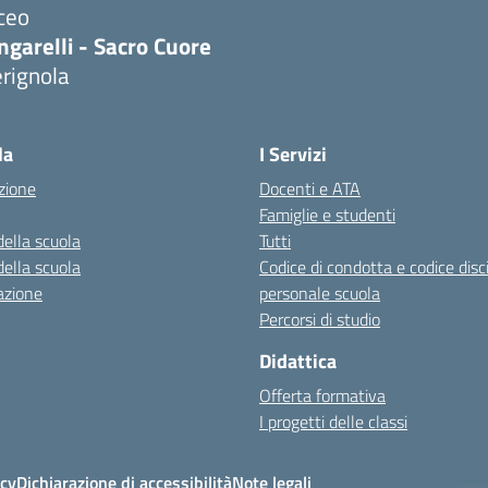
ceo
ngarelli - Sacro Cuore
rignola
Visita la pagina iniziale della scuola
la
I Servizi
zione
Docenti e ATA
Famiglie e studenti
della scuola
Tutti
della scuola
Codice di condotta e codice disc
azione
personale scuola
Percorsi di studio
Didattica
Offerta formativa
I progetti delle classi
icy
Dichiarazione di accessibilità
Note legali