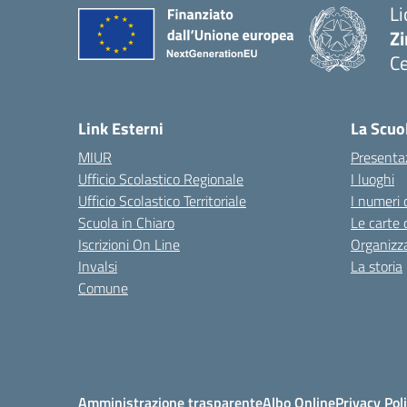
Li
Zi
Ce
— 
Link Esterni
La Scuo
MIUR
Presenta
Ufficio Scolastico Regionale
I luoghi
Ufficio Scolastico Territoriale
I numeri 
Scuola in Chiaro
Le carte 
Iscrizioni On Line
Organizz
Invalsi
La storia
Comune
Amministrazione trasparente
Albo Online
Privacy Pol