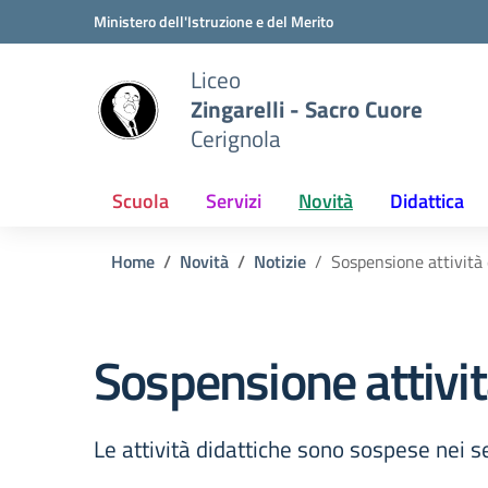
Vai ai contenuti
Vai al menu di navigazione
Vai al footer
Ministero dell'Istruzione e del Merito
Liceo
Zingarelli - Sacro Cuore
Cerignola
Scuola
Servizi
Novità
Didattica
Home
Novità
Notizie
Sospensione attività 
Sospensione attivit
Le attività didattiche sono sospese nei seg