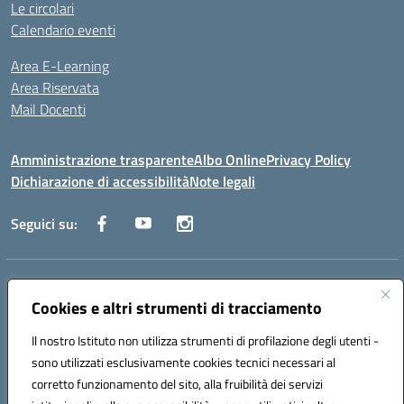
Le circolari
Calendario eventi
Area E-Learning
Area Riservata
Mail Docenti
Amministrazione trasparente
Albo Online
Privacy Policy
Dichiarazione di accessibilità
Note legali
Seguici su:
Indirizzo:
Via Raoul Follereau 6 - 71042 Cerignola
Centralino:
Cookies e altri strumenti di tracciamento
0885 417864
Email:
fgpc180008@istruzione.it
Posta elettronica certificata (PEC):
fgpc180008@pec.istruzione.it
Il nostro Istituto non utilizza strumenti di profilazione degli utenti -
Codice fiscale: 90043150714
sono utilizzati esclusivamente cookies tecnici necessari al
Codice meccanografico:
FGPC180008
corretto funzionamento del sito, alla fruibilità dei servizi
Codice Indice delle Pubbliche Amministrazioni (IPA): lzcc