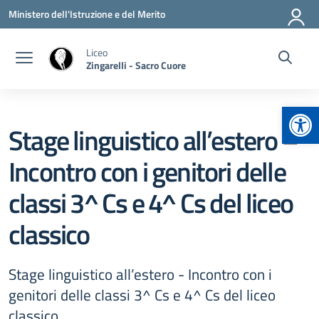
Vai ai contenuti
Vai al menu di navigazione
Vai al footer
Ministero dell'Istruzione e del Merito
Liceo
Zingarelli - Sacro Cuore
Apr
Stage linguistico all’estero –
Incontro con i genitori delle
classi 3^ Cs e 4^ Cs del liceo
classico
Stage linguistico all’estero - Incontro con i
genitori delle classi 3^ Cs e 4^ Cs del liceo
classico