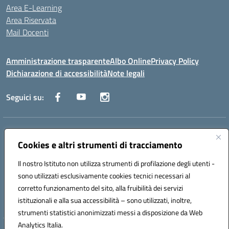
Area E-Learning
Area Riservata
Mail Docenti
Amministrazione trasparente
Albo Online
Privacy Policy
Dichiarazione di accessibilità
Note legali
Seguici su:
Indirizzo:
Via Raoul Follereau 6 - 71042 Cerignola
Centralino:
Cookies e altri strumenti di tracciamento
0885 417864
Email:
fgpc180008@istruzione.it
Posta elettronica certificata (PEC):
fgpc180008@pec.istruzione.it
Il nostro Istituto non utilizza strumenti di profilazione degli utenti -
Codice fiscale: 90043150714
sono utilizzati esclusivamente cookies tecnici necessari al
Codice meccanografico:
FGPC180008
corretto funzionamento del sito, alla fruibilità dei servizi
Codice Indice delle Pubbliche Amministrazioni (IPA): lzcc
istituzionali e alla sua accessibilità – sono utilizzati, inoltre,
strumenti statistici anonimizzati messi a disposizione da Web
Analytics Italia.