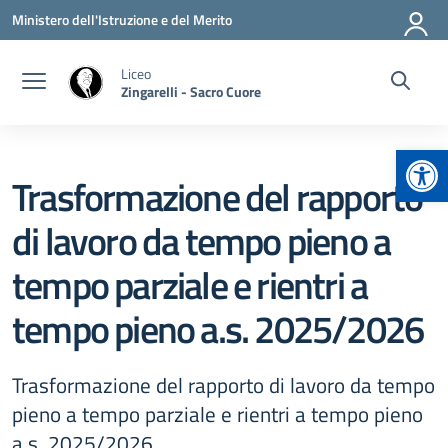
Vai ai contenuti
Vai al menu di navigazione
Vai al footer
Ministero dell'Istruzione e del Merito
Liceo
Zingarelli - Sacro Cuore
Apr
Trasformazione del rapporto
di lavoro da tempo pieno a
tempo parziale e rientri a
tempo pieno a.s. 2025/2026
Trasformazione del rapporto di lavoro da tempo
pieno a tempo parziale e rientri a tempo pieno
a.s. 2025/2026