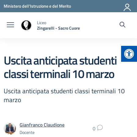
Vai ai contenuti
Vai al menu di navigazione
Vai al footer
Ministero dell'Istruzione e del Merito
Liceo
Zingarelli - Sacro Cuore
Apr
Uscita anticipata studenti
classi terminali 10 marzo
Uscita anticipata studenti classi terminali 10
marzo
Gianfranco Claudione
0
Docente