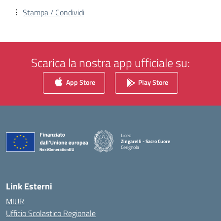
Stampa / Condividi
Scarica la nostra app ufficiale su:
App Store
Play Store
Liceo
Zingarelli - Sacro Cuore
Cerignola
— Visita la pagina iniziale della scuola
Link Esterni
MIUR
Ufficio Scolastico Regionale