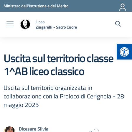
Vai ai contenuti
Vai al menu di navigazione
Vai al footer
Ministero dell'Istruzione e del Merito
Liceo
Zingarelli - Sacro Cuore
Apr
Uscita sul territorio classe
1^AB liceo classico
Uscita sul territorio organizzata in
collaborazione con la Proloco di Cerignola - 28
maggio 2025
Dicesare Silvia