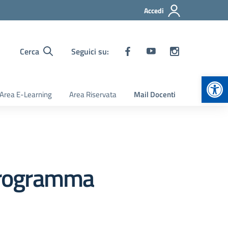
Accedi
Cerca
Seguici su:
Apr
Area E-Learning
Area Riservata
Mail Docenti
 programma