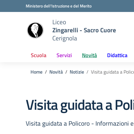
Vai ai contenuti
Vai al menu di navigazione
Vai al footer
Ministero dell'Istruzione e del Merito
Liceo
Zingarelli - Sacro Cuore
Cerignola
Scuola
Servizi
Novità
Didattica
Home
Novità
Notizie
Visita guidata a Pol
Visita guidata a P
Visita guidata a Policoro - Informazion