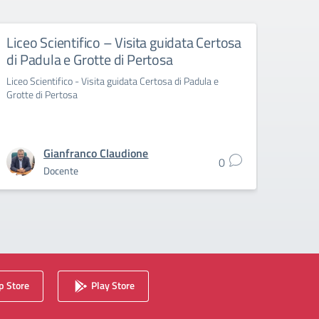
Liceo Scientifico – Visita guidata Certosa
Liceo
di Padula e Grotte di Pertosa
10 ap
Liceo Scientifico - Visita guidata Certosa di Padula e
Liceo C
Grotte di Pertosa
Gianfranco Claudione
0
Docente
 Store
Play Store