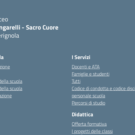
ceo
ngarelli - Sacro Cuore
rignola
Visita la pagina iniziale della scuola
la
I Servizi
zione
Docenti e ATA
Famiglie e studenti
della scuola
Tutti
della scuola
Codice di condotta e codice disc
azione
personale scuola
Percorsi di studio
Didattica
Offerta formativa
I progetti delle classi