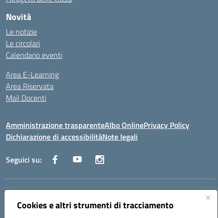
Novità
Le notizie
Le circolari
Calendario eventi
Area E-Learning
Area Riservata
Mail Docenti
Amministrazione trasparente
Albo Online
Privacy Policy
Dichiarazione di accessibilità
Note legali
Seguici su:
Indirizzo:
Via Raoul Follereau 6 - 71042 Cerignola
Centralino:
Cookies e altri strumenti di tracciamento
0885 417864
Email:
fgpc180008@istruzione.it
Posta elettronica certificata (PEC):
fgpc180008@pec.istruzione.it