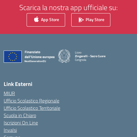
Scarica la nostra app ufficiale su:
App Store
Play Store
Liceo
Zingarelli - Sacro Cuore
Cerignola
— Visita la pagina iniziale della scuola
Link Esterni
MIUR
Ufficio Scolastico Regionale
Ufficio Scolastico Territoriale
Scuola in Chiaro
Iscrizioni On Line
Invalsi