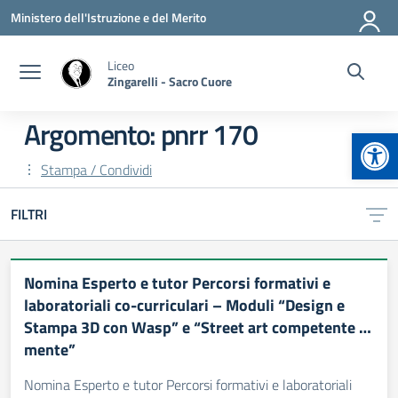
Vai ai contenuti
Vai al menu di navigazione
Vai al footer
Ministero dell'Istruzione e del Merito
Liceo
Zingarelli - Sacro Cuore
Argomento: pnrr 170
Apr
Stampa / Condividi
FILTRI
Nomina Esperto e tutor Percorsi formativi e
laboratoriali co-curriculari – Moduli “Design e
Stampa 3D con Wasp” e “Street art competente …
mente”
Nomina Esperto e tutor Percorsi formativi e laboratoriali