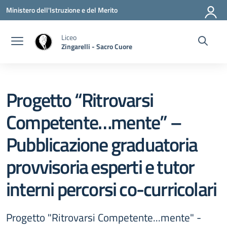
Vai ai contenuti
Vai al menu di navigazione
Vai al footer
Ministero dell'Istruzione e del Merito
Liceo
Zingarelli - Sacro Cuore
Progetto “Ritrovarsi
Competente…mente” –
Pubblicazione graduatoria
provvisoria esperti e tutor
interni percorsi co-curricolari
Progetto "Ritrovarsi Competente...mente" -