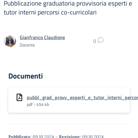
Pubblicazione graduatoria provvisoria esperti e
tutor interni percorsi co-curricolari
Gianfranco Claudione
0
Docente
Documenti
pubbl_grad_provv_esperti_e_tutor_interni_percors
pdf - 454 kb
Pubblicato:
09.10.2024
-
Revisione:
09.10.2024