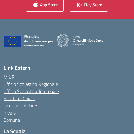
App Store
Play Store
Liceo
Zingarelli - Sacro Cuore
Cerignola
— Visita la pagina iniziale della scuola
Link Esterni
MIUR
Ufficio Scolastico Regionale
Ufficio Scolastico Territoriale
Scuola in Chiaro
Iscrizioni On Line
Invalsi
Comune
La Scuola