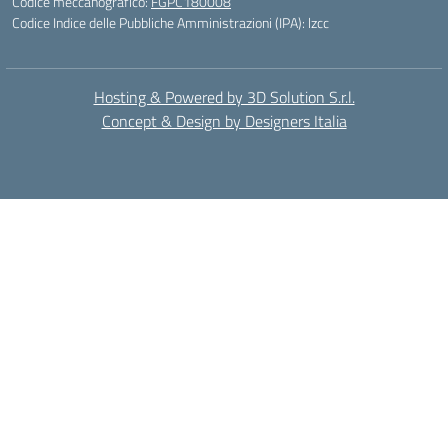
Codice meccanografico:
FGPC180008
Codice Indice delle Pubbliche Amministrazioni (IPA): lzcc
Hosting & Powered by 3D Solution S.r.l.
Concept & Design by Designers Italia