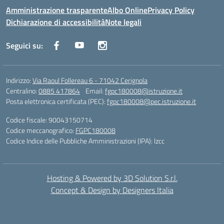
Amministrazione trasparente
Albo Online
Privacy Policy
Dichiarazione di accessibilità
Note legali
Seguici su:
Indirizzo:
Via Raoul Follereau 6 - 71042 Cerignola
Centralino:
0885 417864
Email:
fgpc180008@istruzione.it
Posta elettronica certificata (PEC):
fgpc180008@pec.istruzione.it
Codice fiscale: 90043150714
Codice meccanografico:
FGPC180008
Codice Indice delle Pubbliche Amministrazioni (IPA): lzcc
Hosting & Powered by 3D Solution S.r.l.
Concept & Design by Designers Italia