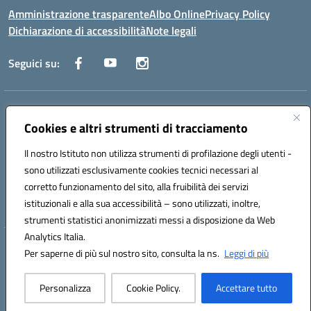
Amministrazione trasparente
Albo Online
Privacy Policy
Dichiarazione di accessibilità
Note legali
Seguici su:
Indirizzo:
Via Raoul Follereau 6 - 71042 Cerignola
Centralino:
Cookies e altri strumenti di tracciamento
0885 417864
Email:
fgpc180008@istruzione.it
Posta elettronica certificata (PEC):
fgpc180008@pec.istruzione.it
Il nostro Istituto non utilizza strumenti di profilazione degli utenti -
Codice fiscale: 90043150714
sono utilizzati esclusivamente cookies tecnici necessari al
Codice meccanografico:
FGPC180008
corretto funzionamento del sito, alla fruibilità dei servizi
Codice Indice delle Pubbliche Amministrazioni (IPA): lzcc
istituzionali e alla sua accessibilità – sono utilizzati, inoltre,
strumenti statistici anonimizzati messi a disposizione da Web
Analytics Italia.
Hosting & Powered by 3D Solution S.r.l.
Per saperne di più sul nostro sito, consulta la ns.
Leggi di più
Concept & Design by Designers Italia
Personalizza
Cookie Policy.
Accettare tutto