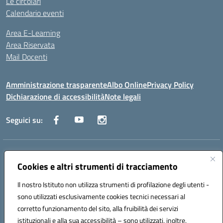
Le circolari
Calendario eventi
Area E-Learning
Area Riservata
Mail Docenti
Amministrazione trasparente
Albo Online
Privacy Policy
Dichiarazione di accessibilità
Note legali
Seguici su:
Indirizzo:
Via Raoul Follereau 6 - 71042 Cerignola
Centralino:
Cookies e altri strumenti di tracciamento
0885 417864
Email:
fgpc180008@istruzione.it
Posta elettronica certificata (PEC):
fgpc180008@pec.istruzione.it
Il nostro Istituto non utilizza strumenti di profilazione degli utenti -
Codice fiscale: 90043150714
sono utilizzati esclusivamente cookies tecnici necessari al
Codice meccanografico:
FGPC180008
corretto funzionamento del sito, alla fruibilità dei servizi
Codice Indice delle Pubbliche Amministrazioni (IPA): lzcc
istituzionali e alla sua accessibilità – sono utilizzati, inoltre,